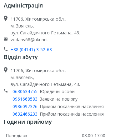
Адміністрація
11706, Житомирська обл.,
м. Звягель,
вул. Сагайдачного Гетьмана, 43.
vodanv68@ukr.net
+38 (04141) 3-52-63
Відділ збуту
11706, Житомирська обл.,
м. Звягель,
вул. Сагайдачного Гетьмана, 43.
0630634755
Юридичні особи
0961668583
Заявки на повірку
0986097326
Прийом показників населення
0632466233
Прийом показників населення
Години прийому
Понеділок
08:00-17:00